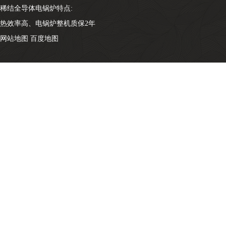
稀结全导体电锅炉特点:
热效率高、电锅炉整机质保2年
网站地图
百度地图