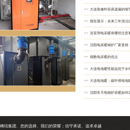
>>
大连装修时容易遗漏的细
>>
报告显示：未来三年清洁
>>
浴室用电采暖有哪些注意
>>
沈阳电采暖锅炉厂家直销
>>
细数电采暖的优点
>>
大连电地暖性能远优于水
>>
大连电地暖：碳纤维电地
>>
沈阳冬天电锅炉采暖如何
稀结集团、您的选择、我们的荣耀；信守承诺、追求卓越