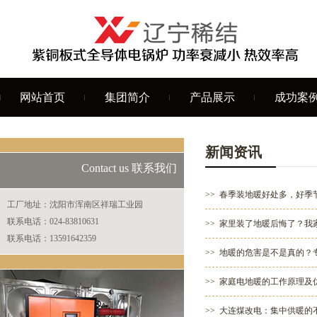
网站首页
集团简介
产品展示
成功案
新闻资讯
Contact us 联系我们
>>
春季装地暖好处多，好季
工厂地址：沈阳市浑南区祥瑞工业园
联系电话：024-83810631
>>
家里装了地暖后悔了？我家
联系电话：13591642359
>>
地暖的危害是不是真的？
>>
家庭电地暖的工作原理及
>>
大连煤改电：集中供暖的