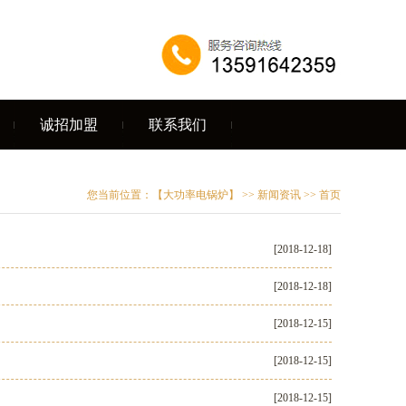
诚招加盟
联系我们
您当前位置：
【大功率电锅炉】
>>
新闻资讯
>> 首页
[2018-12-18]
[2018-12-18]
[2018-12-15]
[2018-12-15]
[2018-12-15]