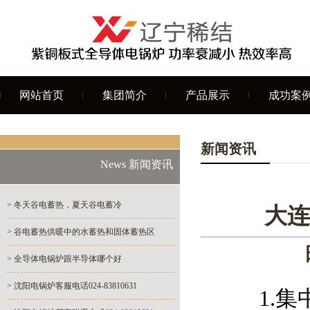
网站首页
集团简介
产品展示
成功案
新闻资讯
News 新闻资讯
> 冬天谷电蓄热，夏天谷电蓄冷
大连
> 谷电蓄热供暖中的水蓄热和固体蓄热区
> 全导体电锅炉跟半导体哪个好
> 沈阳电锅炉客服电话024-83810631
1.
集