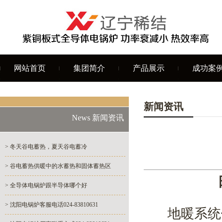
网站首页
集团简介
产品展示
成功案
新闻资讯
News 新闻资讯
> 冬天谷电蓄热，夏天谷电蓄冷
> 谷电蓄热供暖中的水蓄热和固体蓄热区
> 全导体电锅炉跟半导体哪个好
> 沈阳电锅炉客服电话024-83810631
地暖系统做