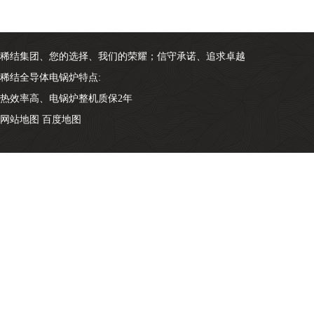
稀结集团、您的选择、我们的荣耀；信守承诺、追求卓越
稀结全导体电锅炉特点:
热效率高、电锅炉整机质保2年
网站地图
百度地图