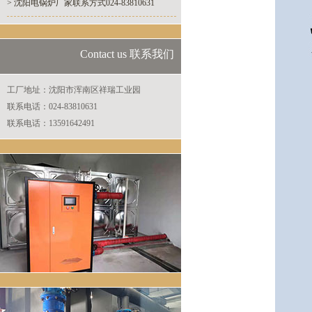
> 沈阳电锅炉厂家联系方式024-83810631
Contact us 联系我们
工厂地址：沈阳市浑南区祥瑞工业园
联系电话：024-83810631
联系电话：13591642491