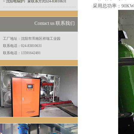
> 沈阳电锅炉厂家联系方式024-83810631
采用总功率：90K
Contact us 联系我们
工厂地址：沈阳市浑南区祥瑞工业园
联系电话：024-83810631
联系电话：13591642491